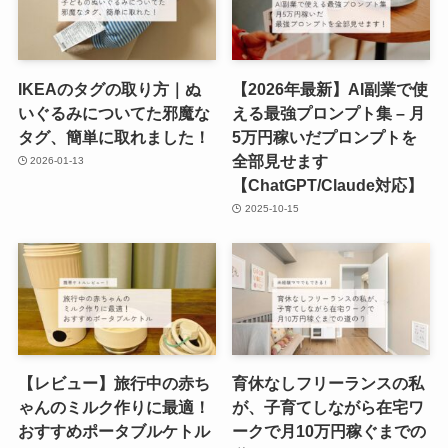
IKEAのタグの取り方｜ぬ
【2026年最新】AI副業で使
いぐるみについてた邪魔な
える最強プロンプト集 – 月
タグ、簡単に取れました！
5万円稼いだプロンプトを
全部見せます
2026-01-13
【ChatGPT/Claude対応】
2025-10-15
【レビュー】旅行中の赤ち
育休なしフリーランスの私
ゃんのミルク作りに最適！
が、子育てしながら在宅ワ
おすすめポータブルケトル
ークで月10万円稼ぐまでの